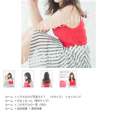
ホーム
>
ヘアカタログ写真ＳＥＴ （Ｓサイズ）
>
セミロング
ホーム
>
大きくなった《新Sサイズ》
ホーム
>
このモデルの一覧（550）
ホーム
>
追加画像
>
最新画像