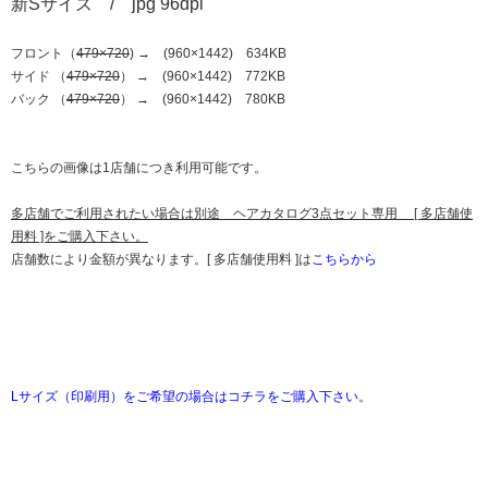
新Sサイズ / jpg 96dpi
フロント（
479×720
) → (960×1442) 634KB
サイド （
479×720
） → (960×1442) 772KB
バック （
479×720
） → (960×1442) 780KB
こちらの画像は1店舗につき利用可能です。
多店舗でご利用されたい場合は別途 ヘアカタログ3点セット専用 [ 多店舗使
用料 ]をご購入下さい。
店舗数により金額が異なります。[ 多店舗使用料 ]は
こちらから
Lサイズ（印刷用）をご希望の場合はコチラをご購入下さい
。