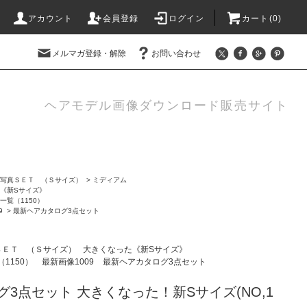
アカウント
会員登録
ログイン
カート(0)
メルマガ登録・解除
お問い合わせ
ヘアモデル画像ダウンロード販売サイト
写真ＳＥＴ （Ｓサイズ）
>
ミディアム
《新Sサイズ》
一覧（1150）
9
>
最新ヘアカタログ3点セット
ＳＥＴ （Ｓサイズ）
大きくなった《新Sサイズ》
1150）
最新画像1009
最新ヘアカタログ3点セット
3点セット 大きくなった！新Sサイズ(NO,1