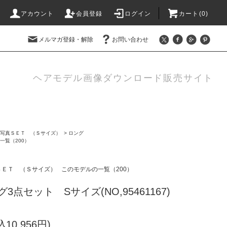
アカウント
会員登録
ログイン
カート(0)
メルマガ登録・解除
お問い合わせ
ヘアモデル画像ダウンロード販売サイト
写真ＳＥＴ （Ｓサイズ）
>
ロング
一覧（200）
ＳＥＴ （Ｓサイズ）
このモデルの一覧（200）
3点セット Sサイズ(NO,95461167)
込10,956円)