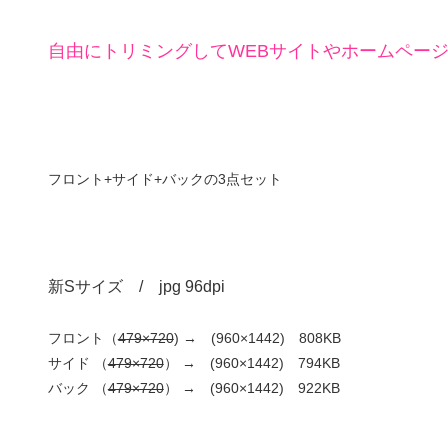
自由にトリミングしてWEBサイトやホームペー
フロント+サイド+バックの3点セット
新Sサイズ / jpg 96dpi
フロント（
479×720
) → (960×1442) 808KB
サイド （
479×720
） → (960×1442) 794KB
バック （
479×720
） → (960×1442) 922KB