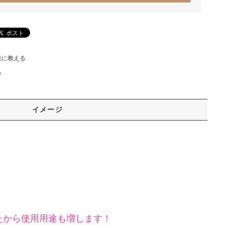
達に教える
る
イメージ
たから使用用途も増します！