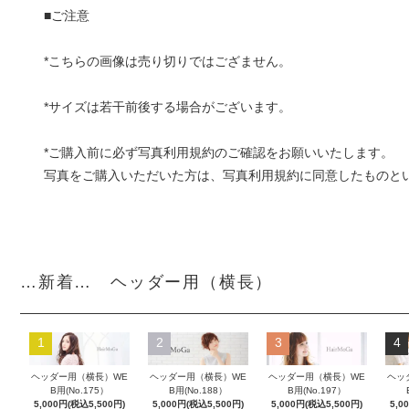
■ご注意
*こちらの画像は売り切りではござません。
*サイズは若干前後する場合がございます。
*ご購入前に必ず
写真利用規約
のご確認をお願いいたします。
写真をご購入いただいた方は、写真利用規約に同意したものと
…新着… ヘッダー用（横長）
1
2
3
4
ヘッダー用（横長）WE
ヘッダー用（横長）WE
ヘッダー用（横長）WE
ヘッ
B用(No.175）
B用(No.188）
B用(No.197）
5,000円(税込5,500円)
5,000円(税込5,500円)
5,000円(税込5,500円)
5,0