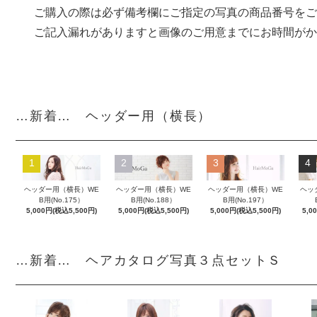
ご購入の際は必ず備考欄にご指定の写真の商品番号をご
ご記入漏れがありますと画像のご用意までにお時間がか
…新着… ヘッダー用（横長）
1
2
3
4
ヘッダー用（横長）WE
ヘッダー用（横長）WE
ヘッダー用（横長）WE
ヘッ
B用(No.175）
B用(No.188）
B用(No.197）
5,000円(税込5,500円)
5,000円(税込5,500円)
5,000円(税込5,500円)
5,0
…新着… ヘアカタログ写真３点セットＳ